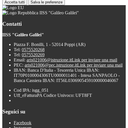
Accetta tutti
Salva le preferenze
IISS "Galileo Galilei"
Contatti
IISS "Galileo Galilei"
Piazza F. Bonilli, 1 - 52014 Poppi (AR)
Tel:
0575520268
Tel:
0575520269
Email:
aris021006@istruzione.it
Link per inviare una mail
PEC:
aris021006@pec.istruzione.it
Link per inviare una mail
IBAN: Banca D'Italia - Tesoreria Unica IBAN:
IT70P0100004306TU0000011401 - Intesa SANPAOLO -
Banca Cassiera IBAN: IT56L0306905459100000046067
Cod IPA: isgg_051
Uff_eFatturaPA Codice Univoco: UFT8FT
Seguici su
Facebook
Instagram