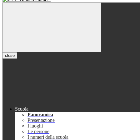
close
Scuola
Panoramica
Presentazione
I luoghi
Le persone
I numeri della scuola