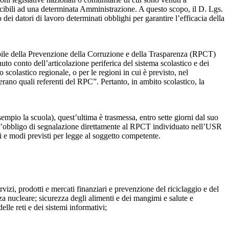
ibili ad una determinata Amministrazione. A questo scopo, il D. Lgs.
dei datori di lavoro determinati obblighi per garantire l’efficacia della
sabile della Prevenzione della Corruzione e della Trasparenza (RPCT)
to conto dell’articolazione periferica del sistema scolastico e dei
o scolastico regionale, o per le regioni in cui è previsto, nel
perano quali referenti del RPC”. Pertanto, in ambito scolastico, la
mpio la scuola), quest’ultima è trasmessa, entro sette giorni dal suo
o l’obbligo di segnalazione direttamente al RPCT individuato nell’USR
pi e modi previsti per legge al soggetto competente.
ervizi, prodotti e mercati finanziari e prevenzione del riciclaggio e del
za nucleare; sicurezza degli alimenti e dei mangimi e salute e
lle reti e dei sistemi informativi;