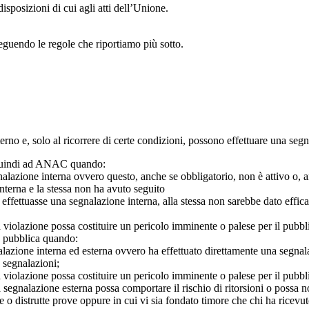
isposizioni di cui agli atti dell’Unione.
seguendo le regole che riportiamo più sotto.
 interno e, solo al ricorrere di certe condizioni, possono effettuare una s
o quindi ad ANAC quando:
gnalazione interna ovvero questo, anche se obbligatorio, non è attivo o, 
nterna e la stessa non ha avuto seguito
e effettuasse una segnalazione interna, alla stessa non sarebbe dato eff
 violazione possa costituire un pericolo imminente o palese per il pubbl
e pubblica quando:
azione interna ed esterna ovvero ha effettuato direttamente una segnalazio
e segnalazioni;
 violazione possa costituire un pericolo imminente o palese per il pubbli
 segnalazione esterna possa comportare il rischio di ritorsioni o possa n
 o distrutte prove oppure in cui vi sia fondato timore che chi ha ricevut