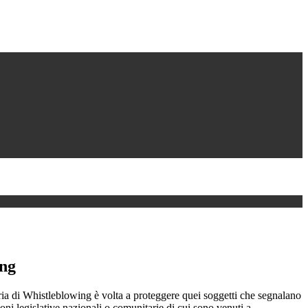
ing
ia di Whistleblowing è volta a proteggere quei soggetti che segnalano
ioni legislative nazionali o comunitarie di cui sono venuti a