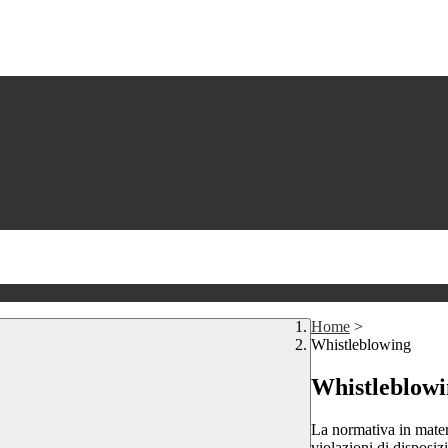
Home
>
Whistleblowing
Whistleblow
La normativa in mater
violazioni di disposiz