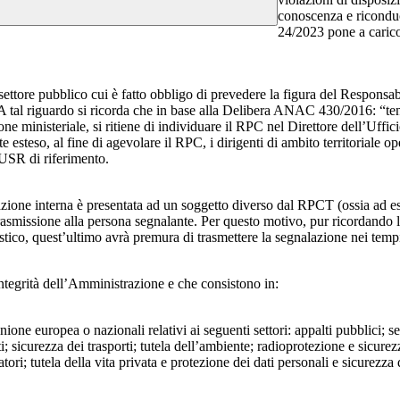
conoscenza e riconduc
24/2023 pone a carico 
 settore pubblico cui è fatto obbligo di prevedere la figura del Respon
 A tal riguardo si ricorda che in base alla Delibera ANAC 430/2016: “tenu
ne ministeriale, si ritiene di individuare il RPC nel Direttore dell’Uffici
 esteso, al fine di agevolare il RPC, i dirigenti di ambito territoriale o
’USR di riferimento.
azione interna è presentata ad un soggetto diverso dal RPCT (ossia ad ese
trasmissione alla persona segnalante. Per questo motivo, pur ricordand
lastico, quest’ultimo avrà premura di trasmettere la segnalazione nei tem
ntegrità dell’Amministrazione e che consistono in:
Unione europea o nazionali relativi ai seguenti settori: appalti pubblici; s
; sicurezza dei trasporti; tutela dell’ambiente; radioprotezione e sicurez
ri; tutela della vita privata e protezione dei dati personali e sicurezza de