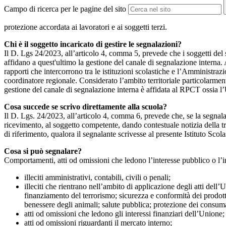
Campo di ricerca per le pagine del sito
protezione accordata ai lavoratori e ai soggetti terzi.
Chi è il soggetto incaricato di gestire le segnalazioni?
Il D. Lgs 24/2023, all’articolo 4, comma 5, prevede che i soggetti del
affidano a quest'ultimo la gestione del canale di segnalazione interna.
rapporti che intercorrono tra le istituzioni scolastiche e l’Amministrazio
coordinatore regionale. Considerato l’ambito territoriale particolarmente
gestione del canale di segnalazione interna è affidata al RPCT ossia l
Cosa succede se scrivo direttamente alla scuola?
Il D. Lgs. 24/2023, all’articolo 4, comma 6, prevede che, se la segnal
ricevimento, al soggetto competente, dando contestuale notizia della 
di riferimento, qualora il segnalante scrivesse al presente Istituto Sco
Cosa si può segnalare?
Comportamenti, atti od omissioni che ledono l’interesse pubblico o l’i
illeciti amministrativi, contabili, civili o penali;
illeciti che rientrano nell’ambito di applicazione degli atti dell’
finanziamento del terrorismo; sicurezza e conformità dei prodotti
benessere degli animali; salute pubblica; protezione dei consumato
atti od omissioni che ledono gli interessi finanziari dell’Unione;
atti od omissioni riguardanti il mercato interno;