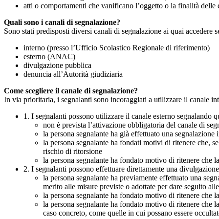
atti o comportamenti che vanificano l’oggetto o la finalità delle d
Quali sono i canali di segnalazione?
Sono stati predisposti diversi canali di segnalazione ai quai accedere 
interno (presso l’Ufficio Scolastico Regionale di riferimento)
esterno (ANAC)
divulgazione pubblica
denuncia all’Autorità giudiziaria
Come scegliere il canale di segnalazione?
In via prioritaria, i segnalanti sono incoraggiati a utilizzare il canale
1. I segnalanti possono utilizzare il canale esterno segnaland
non è prevista l’attivazione obbligatoria del canale di se
la persona segnalante ha già effettuato una segnalazione i
la persona segnalante ha fondati motivi di ritenere che, s
rischio di ritorsione
la persona segnalante ha fondato motivo di ritenere che la
2. I segnalanti possono effettuare direttamente una divulgazion
la persona segnalante ha previamente effettuato una segnal
merito alle misure previste o adottate per dare seguito all
la persona segnalante ha fondato motivo di ritenere che la
la persona segnalante ha fondato motivo di ritenere che la
caso concreto, come quelle in cui possano essere occultate