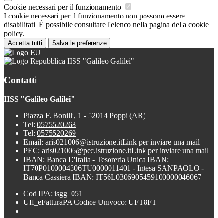
Cookie necessari per il funzionamento
I cookie necessari per il funzionamento non possono essere
disabilitati. È possibile consultare l'elenco nella pagina della cookie
policy.
Accetta tutti
Salva le preferenze
IISS "Galileo Galilei"
Contatti
IISS "Galileo Galilei"
Piazza F. Bonilli, 1 - 52014 Poppi (AR)
Tel:
0575520268
Tel:
0575520269
Email:
aris021006@istruzione.it
Link per inviare una mail
PEC:
aris021006@pec.istruzione.it
Link per inviare una mail
IBAN: Banca D'Italia - Tesoreria Unica IBAN:
IT70P0100004306TU0000011401 - Intesa SANPAOLO -
Banca Cassiera IBAN: IT56L0306905459100000046067
Cod IPA: isgg_051
Uff_eFatturaPA Codice Univoco: UFT8FT