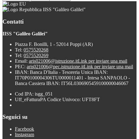
IISS "Galileo Galilei"
Contatti
IISS "Galileo Galilei"
Piazza F. Bonilli, 1 - 52014 Poppi (AR)
Tel:
0575520268
Tel:
0575520269
Email:
aris021006@istruzione.it
Link per inviare una mail
PEC:
aris021006@pec.istruzione.it
Link per inviare una mail
IBAN: Banca D'Italia - Tesoreria Unica IBAN:
IT70P0100004306TU0000011401 - Intesa SANPAOLO -
Banca Cassiera IBAN: IT56L0306905459100000046067
Cod IPA: isgg_051
Uff_eFatturaPA Codice Univoco: UFT8FT
Seguici su
Facebook
Instagram