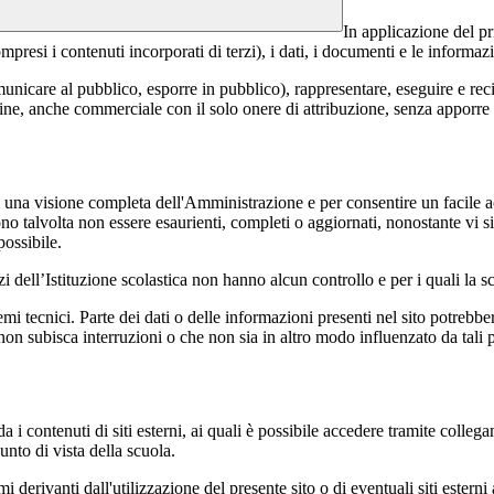
In applicazione del pr
si i contenuti incorporati di terzi), i dati, i documenti e le informazi
comunicare al pubblico, esporre in pubblico), rappresentare, eseguire e r
 fine, anche commerciale con il solo onere di attribuzione, senza apporre 
enti una visione completa dell'Amministrazione e per consentire un facile ac
ono talvolta non essere esaurienti, completi o aggiornati, nonostante vi
possibile.
izi dell’Istituzione scolastica non hanno alcun controllo e per i quali la
 tecnici. Parte dei dati o delle informazioni presenti nel sito potrebbero 
 non subisca interruzioni o che non sia in altro modo influenzato da tali 
 i contenuti di siti esterni, ai quali è possibile accedere tramite collegam
nto di vista della scuola.
derivanti dall'utilizzazione del presente sito o di eventuali siti esterni 