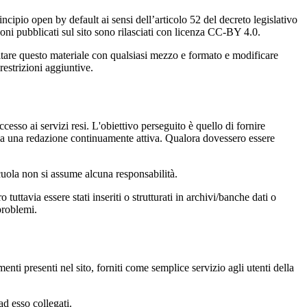
incipio open by default ai sensi dell’articolo 52 del decreto legislativo
oni pubblicati sul sito sono rilasciati con licenza CC-BY 4.0.
ecitare questo materiale con qualsiasi mezzo e formato e modificare
restrizioni aggiuntive.
cesso ai servizi resi. L'obiettivo perseguito è quello di fornire
 sia una redazione continuamente attiva. Qualora dovessero essere
 scuola non si assume alcuna responsabilità.
tuttavia essere stati inseriti o strutturati in archivi/banche dati o
problemi.
enti presenti nel sito, forniti come semplice servizio agli utenti della
ad esso collegati.