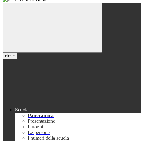
close
Scuola
Panoramica
Presentazione
I luoghi
Le persone
I numeri della scuola