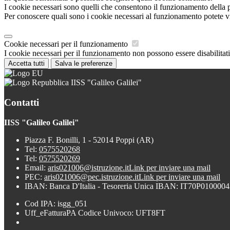
I cookie necessari sono quelli che consentono il funzionamento della pi
Per conoscere quali sono i cookie necessari al funzionamento potete v
Cookie necessari per il funzionamento
I cookie necessari per il funzionamento non possono essere disabilitati.
Accetta tutti
Salva le preferenze
IISS "Galileo Galilei"
Contatti
IISS "Galileo Galilei"
Piazza F. Bonilli, 1 - 52014 Poppi (AR)
Tel:
0575520268
Tel:
0575520269
Email:
aris021006@istruzione.it
Link per inviare una mail
PEC:
aris021006@pec.istruzione.it
Link per inviare una mail
IBAN: Banca D'Italia - Tesoreria Unica IBAN: IT70P0100
Cod IPA: isgg_051
Uff_eFatturaPA Codice Univoco: UFT8FT