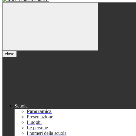
close
Scuola
Panoramica
Presentazione
I luoghi
Le persone
I numeri della scuola