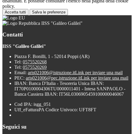
disabilitati. È possibile consultare l'elenco nella pagina della cookie
policy.
Accetta tutti
Salva le preferenze
IISS "Galileo Galilei"
Contatti
IISS "Galileo Galilei"
Piazza F. Bonilli, 1 - 52014 Poppi (AR)
Tel:
0575520268
Tel:
0575520269
Email:
aris021006@istruzione.it
Link per inviare una mail
PEC:
aris021006@pec.istruzione.it
Link per inviare una mail
IBAN: Banca D'Italia - Tesoreria Unica IBAN:
IT70P0100004306TU0000011401 - Intesa SANPAOLO -
Banca Cassiera IBAN: IT56L0306905459100000046067
Cod IPA: isgg_051
Uff_eFatturaPA Codice Univoco: UFT8FT
Seguici su