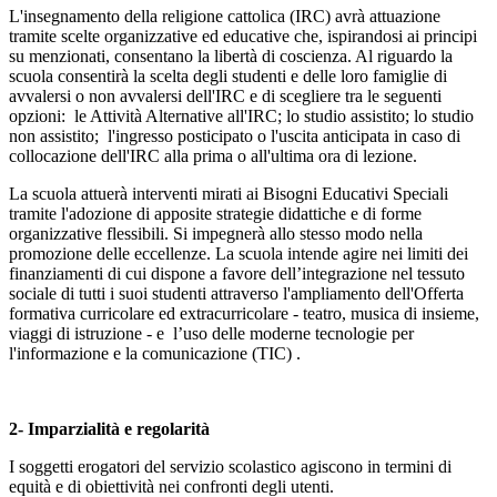
L'insegnamento della religione cattolica (IRC) avrà attuazione
tramite scelte organizzative ed educative che, ispirandosi ai principi
su menzionati, consentano la libertà di coscienza. Al riguardo la
scuola consentirà la scelta degli studenti e delle loro famiglie di
avvalersi o non avvalersi dell'IRC e di scegliere tra le seguenti
opzioni: le Attività Alternative all'IRC; lo studio assistito; lo studio
non assistito; l'ingresso posticipato o l'uscita anticipata in caso di
collocazione dell'IRC alla prima o all'ultima ora di lezione.
La scuola attuerà interventi mirati ai Bisogni Educativi Speciali
tramite l'adozione di apposite strategie didattiche e di forme
organizzative flessibili. Si impegnerà allo stesso modo nella
promozione delle eccellenze. La scuola intende agire nei limiti dei
finanziamenti di cui dispone a favore dell’integrazione nel tessuto
sociale di tutti i suoi studenti attraverso l'ampliamento dell'Offerta
formativa curricolare ed extracurricolare - teatro, musica di insieme,
viaggi di istruzione - e l’uso delle moderne tecnologie per
l'informazione e la comunicazione (TIC) .
2- Imparzialità e regolarità
I soggetti erogatori del servizio scolastico agiscono in termini di
equità e di obiettività nei confronti degli utenti.