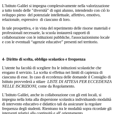
L'Istituto Galilei si impegna complessivamente nella valorizzazione
a tutto tondo delle "diversità" di ogni alunno, intendendo con ciò lo
sviluppo pieno del potenziale intellettuale, affettivo, emotivo,
relazionale, espressivo di ciascuno di loro.
In tale prospettiva, e in vista del reperimento delle risorse materiali e
professionali necessarie, la scuola instaurerà rapporti di
collaborazione con le istituzioni pubbliche, l'associazionismo locale
e con le eventuali “agenzie educative” presenti nel territorio.
4- Diritto di scelta, obbligo scolastico e frequenza
L'utente ha facoltà di scegliere fra le istituzioni scolastiche che
erogano il servizio. La scelta si effettua nei limiti di capienza di
ciascuna di esse. In caso di eccedenza delle domande il Consiglio di
Istituto provvederà a stilare
LISTE DI ATTESA PER ECCEDENZA
NELLE ISCRIZIONI,
come da Regolamento.
L’Istituto Galilei, anche in collaborazione con gli enti locali, si
impegna nella lotta alla dispersione scolastica individuando modalità
di intervento educativo e didattico tali da assicurare la regolare
frequenza degli studenti. Rientrano tra le modalità sopra ricordate gli
interventi relativi alla continuità e all' orientamento.