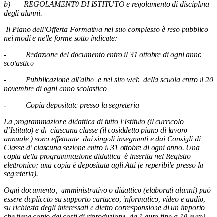
b)
REGOLAMENT0 DI ISTITUTO e regolamento di disciplina
degli alunni.
Il Piano dell’Offerta Formativa nel suo complesso è reso pubblico
nei modi e nelle forme sotto indicate:
-
Redazione del documento entro il 31 ottobre di ogni anno
scolastico
-
Pubblicazione all'albo e nel sito web della scuola entro il 20
novembre di ogni anno scolastico
-
Copia depositata presso la segreteria
La programmazione didattica di tutto l’Istituto (il curricolo
d’Istituto) e di ciascuna classe (il cosiddetto piano di lavoro
annuale ) sono effettuate dai singoli insegnanti e dai Consigli di
Classe di ciascuna sezione entro il 31 ottobre di ogni anno. Una
copia della programmazione didattica è inserita nel Registro
elettronico; una copia è depositata agli Atti (e reperibile presso la
segreteria).
Ogni documento, amministrativo o didattico (elaborati alunni) può
essere duplicato su supporto cartaceo, informatico, video e audio,
su richiesta degli interessati e dietro corresponsione di un importo
che tiene conto dei costi di riproduzione da 1 euro fino a 10 euro).