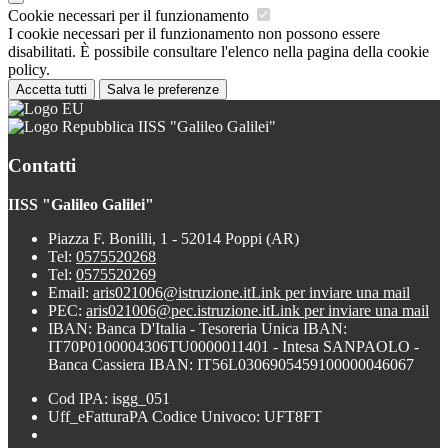
Cookie necessari per il funzionamento
I cookie necessari per il funzionamento non possono essere
disabilitati. È possibile consultare l'elenco nella pagina della cookie
policy.
Accetta tutti
Salva le preferenze
IISS "Galileo Galilei"
Contatti
IISS "Galileo Galilei"
Piazza F. Bonilli, 1 - 52014 Poppi (AR)
Tel:
0575520268
Tel:
0575520269
Email:
aris021006@istruzione.it
Link per inviare una mail
PEC:
aris021006@pec.istruzione.it
Link per inviare una mail
IBAN: Banca D'Italia - Tesoreria Unica IBAN:
IT70P0100004306TU0000011401 - Intesa SANPAOLO -
Banca Cassiera IBAN: IT56L0306905459100000046067
Cod IPA: isgg_051
Uff_eFatturaPA Codice Univoco: UFT8FT