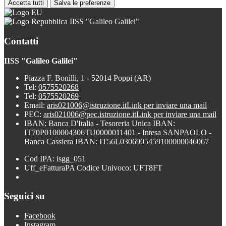
Accetta tutti
Salva le preferenze
IISS "Galileo Galilei"
Contatti
IISS "Galileo Galilei"
Piazza F. Bonilli, 1 - 52014 Poppi (AR)
Tel:
0575520268
Tel:
0575520269
Email:
aris021006@istruzione.it
Link per inviare una mail
PEC:
aris021006@pec.istruzione.it
Link per inviare una mail
IBAN: Banca D'Italia - Tesoreria Unica IBAN:
IT70P0100004306TU0000011401 - Intesa SANPAOLO -
Banca Cassiera IBAN: IT56L0306905459100000046067
Cod IPA: isgg_051
Uff_eFatturaPA Codice Univoco: UFT8FT
Seguici su
Facebook
Instagram