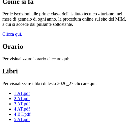
Come si fa
Per le iscrizioni alle prime classi dell' istituto tecnico - turismo, nel
mese di gennaio di ogni anno, la procedura online sul sito del MIM,
a cui si accede dal pulsante sottostante.
Clicca qui.
Orario
Per visiualizzare l'orario cliccare qui:
Libri
Per visualizzare i libri di testo 2026_27 cliccare qui:
1 AT.pdf
2 AT.pdf
3 AT.pdf
4 AT.pdf
4 BT.pdf
5 AT.pdf