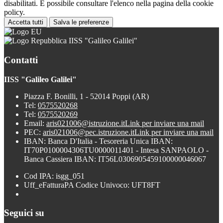
disabilitati. È possibile consultare l'elenco nella pagina della cookie
policy.
Accetta tutti
Salva le preferenze
IISS "Galileo Galilei"
Contatti
IISS "Galileo Galilei"
Piazza F. Bonilli, 1 - 52014 Poppi (AR)
Tel:
0575520268
Tel:
0575520269
Email:
aris021006@istruzione.it
Link per inviare una mail
PEC:
aris021006@pec.istruzione.it
Link per inviare una mail
IBAN: Banca D'Italia - Tesoreria Unica IBAN:
IT70P0100004306TU0000011401 - Intesa SANPAOLO -
Banca Cassiera IBAN: IT56L0306905459100000046067
Cod IPA: isgg_051
Uff_eFatturaPA Codice Univoco: UFT8FT
Seguici su