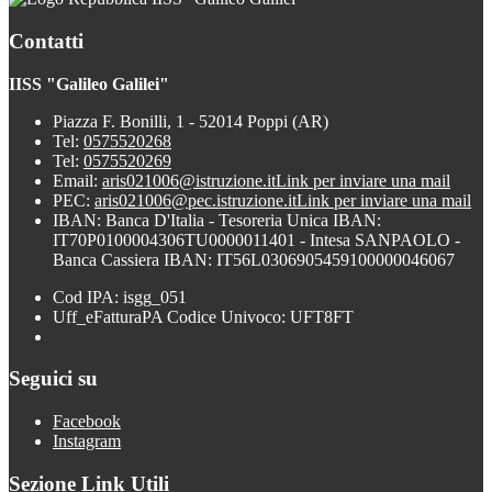
Contatti
IISS "Galileo Galilei"
Piazza F. Bonilli, 1 - 52014 Poppi (AR)
Tel:
0575520268
Tel:
0575520269
Email:
aris021006@istruzione.it
Link per inviare una mail
PEC:
aris021006@pec.istruzione.it
Link per inviare una mail
IBAN: Banca D'Italia - Tesoreria Unica IBAN:
IT70P0100004306TU0000011401 - Intesa SANPAOLO -
Banca Cassiera IBAN: IT56L0306905459100000046067
Cod IPA: isgg_051
Uff_eFatturaPA Codice Univoco: UFT8FT
Seguici su
Facebook
Instagram
Sezione Link Utili