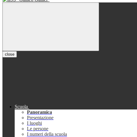
close
Scuola
Panoramica
Presentazione
I luoghi
Le persone
I numeri della scuola