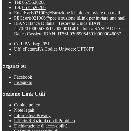
Tel:
0575520268
Tel:
0575520269
Email:
aris021006@istruzione.it
Link per inviare una mail
PEC:
aris021006@pec.istruzione.it
Link per inviare una mail
IBAN: Banca D'Italia - Tesoreria Unica IBAN:
IT70P0100004306TU0000011401 - Intesa SANPAOLO -
Banca Cassiera IBAN: IT56L0306905459100000046067
Cod IPA: isgg_051
Uff_eFatturaPA Codice Univoco: UFT8FT
Seguici su
Facebook
Instagram
Sezione Link Utili
Cookie policy
Note legali
Informativa Privacy
Ufficio Relazioni con il Pubblico
Dichiarazione di accessibilità