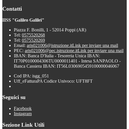
Contatti
IISS "Galileo Galilei"
Piazza F. Bonilli, 1 - 52014 Poppi (AR)
Tel:
0575520268
Tel:
0575520269
Email:
aris021006@istruzione.it
Link per inviare una mail
PEC:
aris021006@pec.istruzione.it
Link per inviare una mail
IBAN: Banca D'Italia - Tesoreria Unica IBAN:
IT70P0100004306TU0000011401 - Intesa SANPAOLO -
Banca Cassiera IBAN: IT56L0306905459100000046067
Cod IPA: isgg_051
Uff_eFatturaPA Codice Univoco: UFT8FT
Seguici su
Facebook
Instagram
Sezione Link Utili