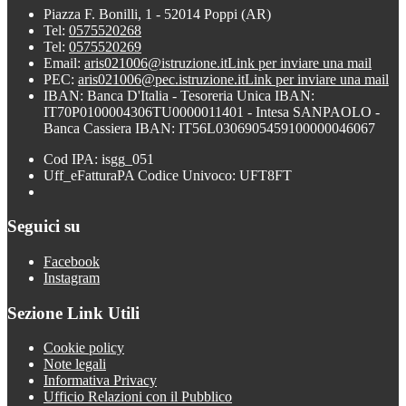
Piazza F. Bonilli, 1 - 52014 Poppi (AR)
Tel:
0575520268
Tel:
0575520269
Email:
aris021006@istruzione.it
Link per inviare una mail
PEC:
aris021006@pec.istruzione.it
Link per inviare una mail
IBAN: Banca D'Italia - Tesoreria Unica IBAN:
IT70P0100004306TU0000011401 - Intesa SANPAOLO -
Banca Cassiera IBAN: IT56L0306905459100000046067
Cod IPA: isgg_051
Uff_eFatturaPA Codice Univoco: UFT8FT
Seguici su
Facebook
Instagram
Sezione Link Utili
Cookie policy
Note legali
Informativa Privacy
Ufficio Relazioni con il Pubblico