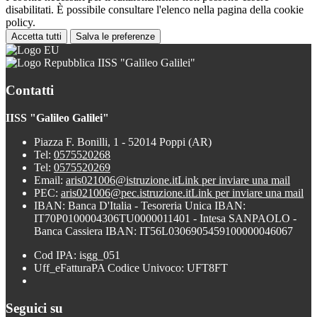
disabilitati. È possibile consultare l'elenco nella pagina della cookie
policy.
Accetta tutti
Salva le preferenze
IISS "Galileo Galilei"
Contatti
IISS "Galileo Galilei"
Piazza F. Bonilli, 1 - 52014 Poppi (AR)
Tel:
0575520268
Tel:
0575520269
Email:
aris021006@istruzione.it
Link per inviare una mail
PEC:
aris021006@pec.istruzione.it
Link per inviare una mail
IBAN: Banca D'Italia - Tesoreria Unica IBAN:
IT70P0100004306TU0000011401 - Intesa SANPAOLO -
Banca Cassiera IBAN: IT56L0306905459100000046067
Cod IPA: isgg_051
Uff_eFatturaPA Codice Univoco: UFT8FT
Seguici su