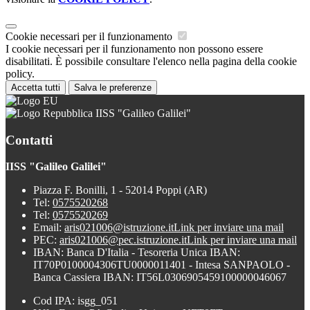
Cookie necessari per il funzionamento
I cookie necessari per il funzionamento non possono essere
disabilitati. È possibile consultare l'elenco nella pagina della cookie
policy.
Accetta tutti
Salva le preferenze
IISS "Galileo Galilei"
Contatti
IISS "Galileo Galilei"
Piazza F. Bonilli, 1 - 52014 Poppi (AR)
Tel:
0575520268
Tel:
0575520269
Email:
aris021006@istruzione.it
Link per inviare una mail
PEC:
aris021006@pec.istruzione.it
Link per inviare una mail
IBAN: Banca D'Italia - Tesoreria Unica IBAN:
IT70P0100004306TU0000011401 - Intesa SANPAOLO -
Banca Cassiera IBAN: IT56L0306905459100000046067
Cod IPA: isgg_051