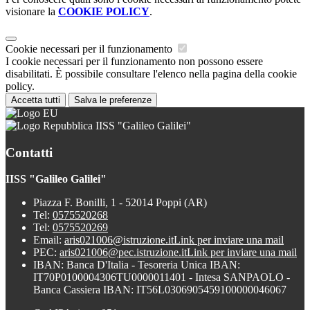
visionare la
COOKIE POLICY
.
Cookie necessari per il funzionamento
I cookie necessari per il funzionamento non possono essere
disabilitati. È possibile consultare l'elenco nella pagina della cookie
policy.
Accetta tutti
Salva le preferenze
IISS "Galileo Galilei"
Contatti
IISS "Galileo Galilei"
Piazza F. Bonilli, 1 - 52014 Poppi (AR)
Tel:
0575520268
Tel:
0575520269
Email:
aris021006@istruzione.it
Link per inviare una mail
PEC:
aris021006@pec.istruzione.it
Link per inviare una mail
IBAN: Banca D'Italia - Tesoreria Unica IBAN:
IT70P0100004306TU0000011401 - Intesa SANPAOLO -
Banca Cassiera IBAN: IT56L0306905459100000046067