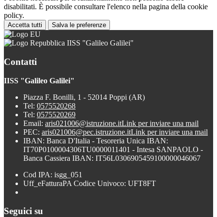
disabilitati. È possibile consultare l'elenco nella pagina della cookie
policy.
Accetta tutti
Salva le preferenze
IISS "Galileo Galilei"
Contatti
IISS "Galileo Galilei"
Piazza F. Bonilli, 1 - 52014 Poppi (AR)
Tel:
0575520268
Tel:
0575520269
Email:
aris021006@istruzione.it
Link per inviare una mail
PEC:
aris021006@pec.istruzione.it
Link per inviare una mail
IBAN: Banca D'Italia - Tesoreria Unica IBAN:
IT70P0100004306TU0000011401 - Intesa SANPAOLO -
Banca Cassiera IBAN: IT56L0306905459100000046067
Cod IPA: isgg_051
Uff_eFatturaPA Codice Univoco: UFT8FT
Seguici su