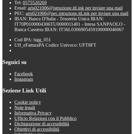
Tel:
0575520269
Email:
aris021006@istruzione.it
Link per inviare una mail
PEC:
aris021006@pec.istruzione.it
Link per inviare una mail
IBAN: Banca D'Italia - Tesoreria Unica IBAN:
IT70P0100004306TU0000011401 - Intesa SANPAOLO -
Banca Cassiera IBAN: IT56L0306905459100000046067
Cod IPA: isgg_051
Uff_eFatturaPA Codice Univoco: UFT8FT
Seguici su
Facebook
Instagram
Sezione Link Utili
Cookie policy
Note legali
Informativa Privacy
Ufficio Relazioni con il Pubblico
Dichiarazione di accessibilità
Obiettivi di accessibilità