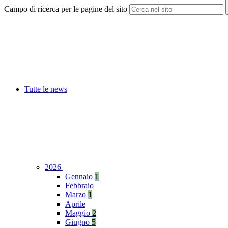
Campo di ricerca per le pagine del sito
Tutte le news
2026
Gennaio
1
Febbraio
Marzo
1
Aprile
Maggio
2
Giugno
5