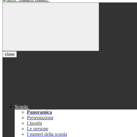
close
Scuola
Panoramica
Presentazione
I luoghi
Le persone
I numeri della scuola