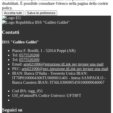
disabilitati. È possibile consultare l'elenco nella pagina della cookie
policy.
Accetta tutti
Salva le preferenze
IISS "Galileo Galilei"
Contatti
IISS "Galileo Galilei"
Piazza F. Bonilli, 1 - 52014 Poppi (AR)
Tel:
0575520268
Tel:
0575520269
Email:
aris021006@istruzione.it
Link per inviare una mail
PEC:
aris021006@pec.istruzione.it
Link per inviare una mail
IBAN: Banca D'Italia - Tesoreria Unica IBAN:
IT70P0100004306TU0000011401 - Intesa SANPAOLO -
Banca Cassiera IBAN: IT56L0306905459100000046067
Cod IPA: isgg_051
Uff_eFatturaPA Codice Univoco: UFT8FT
Seguici su