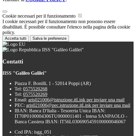
Cookie necessari per il funzionamento
I cookie necessari per il funzionamento non possono essere
disabilitati. È possibile consultare l'elenco nella pagina della cookie
policy.
Accetta tutti
Salva le preferenze
IISS "Galileo Galilei"
Contatti
IISS "Galileo Galilei"
Piazza F. Bonilli, 1 - 52014 Poppi (AR)
Tel:
0575520268
Tel:
0575520269
Email:
aris021006@istruzione.it
Link per inviare una mail
PEC:
aris021006@pec.istruzione.it
Link per inviare una mail
IBAN: Banca D'Italia - Tesoreria Unica IBAN:
IT70P0100004306TU0000011401 - Intesa SANPAOLO -
Banca Cassiera IBAN: IT56L0306905459100000046067
Cod IPA: isgg_051