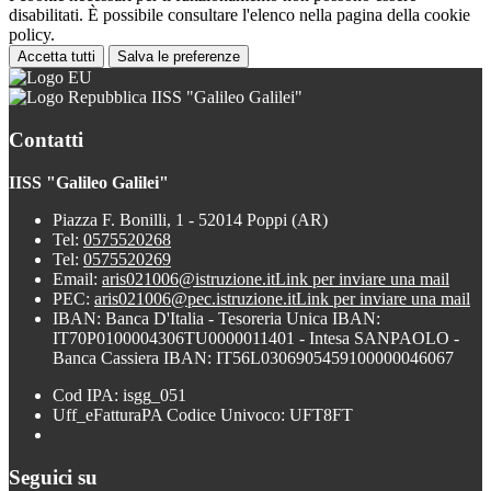
disabilitati. È possibile consultare l'elenco nella pagina della cookie
policy.
Accetta tutti
Salva le preferenze
IISS "Galileo Galilei"
Contatti
IISS "Galileo Galilei"
Piazza F. Bonilli, 1 - 52014 Poppi (AR)
Tel:
0575520268
Tel:
0575520269
Email:
aris021006@istruzione.it
Link per inviare una mail
PEC:
aris021006@pec.istruzione.it
Link per inviare una mail
IBAN: Banca D'Italia - Tesoreria Unica IBAN:
IT70P0100004306TU0000011401 - Intesa SANPAOLO -
Banca Cassiera IBAN: IT56L0306905459100000046067
Cod IPA: isgg_051
Uff_eFatturaPA Codice Univoco: UFT8FT
Seguici su