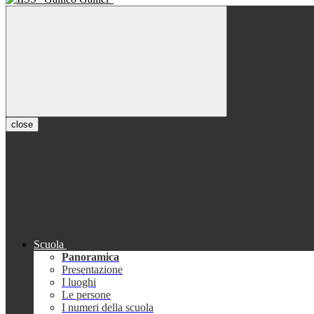
close
Scuola
Panoramica
Presentazione
I luoghi
Le persone
I numeri della scuola