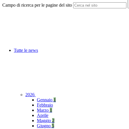
Campo di ricerca per le pagine del sito
Tutte le news
2026
Gennaio
1
Febbraio
Marzo
1
Aprile
Maggio
2
Giugno
5