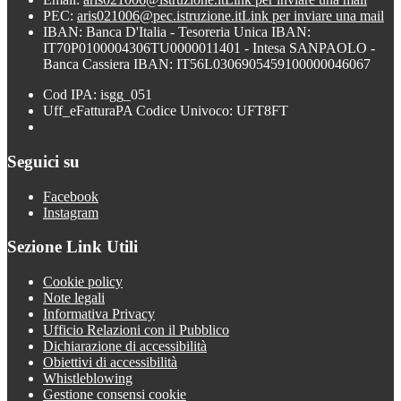
PEC:
aris021006@pec.istruzione.it
Link per inviare una mail
IBAN: Banca D'Italia - Tesoreria Unica IBAN:
IT70P0100004306TU0000011401 - Intesa SANPAOLO -
Banca Cassiera IBAN: IT56L0306905459100000046067
Cod IPA: isgg_051
Uff_eFatturaPA Codice Univoco: UFT8FT
Seguici su
Facebook
Instagram
Sezione Link Utili
Cookie policy
Note legali
Informativa Privacy
Ufficio Relazioni con il Pubblico
Dichiarazione di accessibilità
Obiettivi di accessibilità
Whistleblowing
Gestione consensi cookie