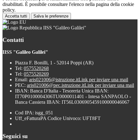
disabilitati. È possibile consultare l'elenco nella pagina della cookie
policy.
Accetta tutti
Salva le preferenze
IISS "Galileo Galilei"
Contatti
IISS "Galileo Galilei"
Piazza F. Bonilli, 1 - 52014 Poppi (AR)
Tel:
0575520268
Tel:
0575520269
Email:
aris021006@istruzione.it
Link per inviare una mail
PEC:
aris021006@pec.istruzione.it
Link per inviare una mail
IBAN: Banca D'Italia - Tesoreria Unica IBAN:
IT70P0100004306TU0000011401 - Intesa SANPAOLO -
Banca Cassiera IBAN: IT56L0306905459100000046067
Cod IPA: isgg_051
Uff_eFatturaPA Codice Univoco: UFT8FT
Seguici su