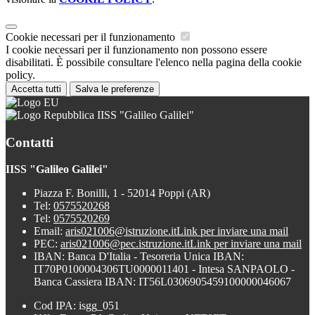
Cookie necessari per il funzionamento
I cookie necessari per il funzionamento non possono essere
disabilitati. È possibile consultare l'elenco nella pagina della cookie
policy.
Accetta tutti
Salva le preferenze
IISS "Galileo Galilei"
Contatti
IISS "Galileo Galilei"
Piazza F. Bonilli, 1 - 52014 Poppi (AR)
Tel:
0575520268
Tel:
0575520269
Email:
aris021006@istruzione.it
Link per inviare una mail
PEC:
aris021006@pec.istruzione.it
Link per inviare una mail
IBAN: Banca D'Italia - Tesoreria Unica IBAN:
IT70P0100004306TU0000011401 - Intesa SANPAOLO -
Banca Cassiera IBAN: IT56L0306905459100000046067
Cod IPA: isgg_051