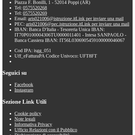
Piazza F. Bonilli, 1 - 52014 Poppi (AR)
Tel:
0575520268
Tel:
0575520269
Email:
aris021006@istruzione.it
Link per inviare una mail
PEC:
aris021006@pec.istruzione.it
Link per inviare una mail
IBAN: Banca D'Italia - Tesoreria Unica IBAN:
IT70P0100004306TU0000011401 - Intesa SANPAOLO -
Banca Cassiera IBAN: IT56L0306905459100000046067
Cod IPA: isgg_051
Uff_eFatturaPA Codice Univoco: UFT8FT
Seguici su
Facebook
Instagram
Sezione Link Utili
Cookie policy
Note legali
Informativa Privacy
Ufficio Relazioni con il Pubblico