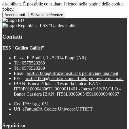
disabilitati. È possibile consultare l'elenco nella pagina della cookie
policy.
Accetta tutti
Salva le preferenze
IISS "Galileo Galilei"
Contatti
IISS "Galileo Galilei"
Piazza F. Bonilli, 1 - 52014 Poppi (AR)
Tel:
0575520268
Tel:
0575520269
Email:
aris021006@istruzione.it
Link per inviare una mail
PEC:
aris021006@pec.istruzione.it
Link per inviare una mail
IBAN: Banca D'Italia - Tesoreria Unica IBAN:
IT70P0100004306TU0000011401 - Intesa SANPAOLO -
Banca Cassiera IBAN: IT56L0306905459100000046067
Cod IPA: isgg_051
Uff_eFatturaPA Codice Univoco: UFT8FT
Seguici su