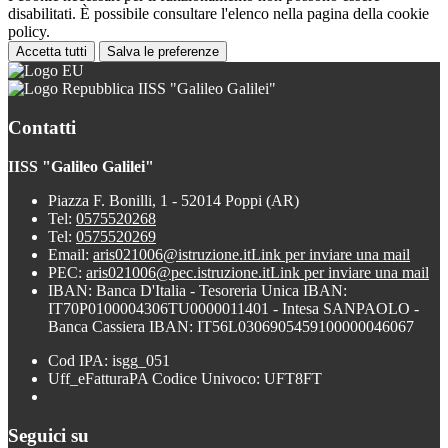
disabilitati. È possibile consultare l'elenco nella pagina della cookie
policy.
Accetta tutti
Salva le preferenze
IISS "Galileo Galilei"
Contatti
IISS "Galileo Galilei"
Piazza F. Bonilli, 1 - 52014 Poppi (AR)
Tel:
0575520268
Tel:
0575520269
Email:
aris021006@istruzione.it
Link per inviare una mail
PEC:
aris021006@pec.istruzione.it
Link per inviare una mail
IBAN: Banca D'Italia - Tesoreria Unica IBAN:
IT70P0100004306TU0000011401 - Intesa SANPAOLO -
Banca Cassiera IBAN: IT56L0306905459100000046067
Cod IPA: isgg_051
Uff_eFatturaPA Codice Univoco: UFT8FT
Seguici su